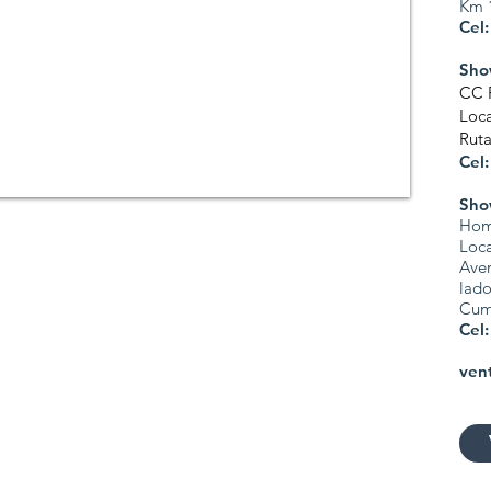
Km 1
Cel
Sho
CC 
Loca
Ruta
Cel
Sho
Hom
Loca
Aven
lado
Cum
Cel
ven