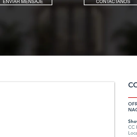
ENVIAR MENSAJE
CONTÁCTANOS
C
OFR
NA
Sho
CC P
Loca