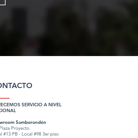
ONTACTO
ECEMOS SERVICIO A NIVEL
CIONAL
wroom Samborondón
laza Proyecto.
l #13 PB - Local #98 3er piso