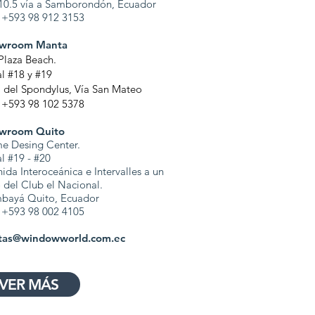
0.5 ví
a a Samborondón, Ecuador
:
+593 98 912 3153
wroom Manta
Plaza Beach.
l #18 y #19
 del Spondylus, Vía San Mateo
:
+593 98 102 5378
wroom Quito
e Desing Center.
l #19 - #20
ida Interoceánica e Intervalles a un
 del Club el Nacional.
bayá Quito, Ecuador
:
+593 98 002 4105
tas@windowworld.com.ec
VER MÁS