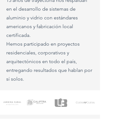
15 años de trayectoria nos respaldan
en el desarrollo de sistemas de
aluminio y vidrio con estándares
americanos y fabricación local
certificada.
Hemos participado en proyectos
residenciales, corporativos y
arquitectónicos en todo el país,
entregando resultados que hablan por
sí solos.
p
m
o
.
e
i
A
t