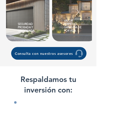
VALOR
SEGURIDAD
PERPETUO,
PROBADA Y
GARANTÍA DE
CERTIFICADA
POR VIDA
Consulta con nuestros asesores
Respaldamos tu
inversión con: