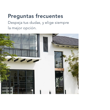
l
e
n
o
Preguntas frecuentes
c
Despeja tus dudas, y elige siempre
n
la mejor opción.
a
r
u
d
r
e
i
p
d
a
e
d
u
q