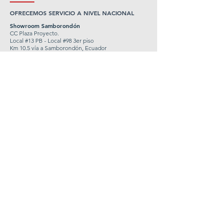
OFRECEMOS SERVICIO A NIVEL NACIONAL
Showroom Samborondón
CC Plaza Proyecto.
Local #13 PB - Local #98 3er piso
Km 10.5 ví
a a Samborondón, Ecuador
Cel:
+593 98 912 3153
Showroom Manta
CC Plaza Beach.
Local #18 y #19
Ruta del Spondylus, Vía San Mateo
Cel:
+593 98 102 5378
Showroom Quito
Home Desing Center.
Local #19 - #20
Avenida Interoceánica e Intervalles a un lado del
Club el Nacional.
Cumbayá Quito, Ecuador
Cel:
+593 98 002 4105
ventas@windowworld.com.ec
VER MÁS