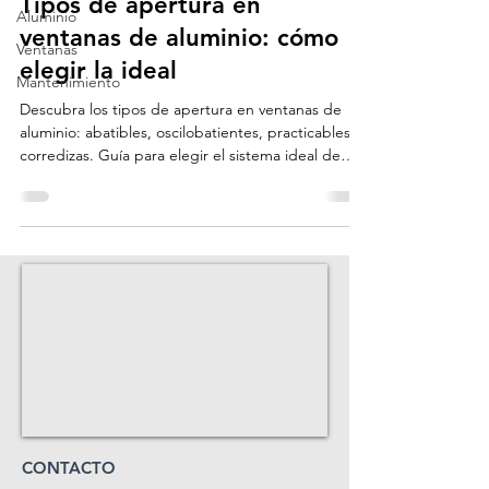
Tipos de apertura en
Aluminio
ventanas de aluminio: cómo
Ventanas
elegir la ideal
Mantenimiento
Descubra los tipos de apertura en ventanas de
aluminio: abatibles, oscilobatientes, practicables y
corredizas. Guía para elegir el sistema ideal de
Window World.
CONTACTO