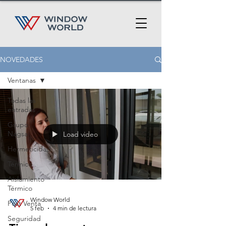
NOVEDADES
Ventanas
Todas las
entradas
Grupo
Nagsa
Load video
Hermeticidad
Térmico
Aislamiento
Térmico
Window World
Post Venta
5 feb
4 min de lectura
Seguridad