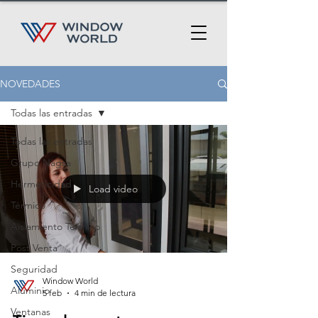
NOVEDADES
Todas las entradas
Todas las entradas
Grupo Nagsa
Hermeticidad
Load video
Térmico
Aislamiento Térmico
Post Venta
Seguridad
Window World
Aluminio
5 feb
4 min de lectura
Ventanas