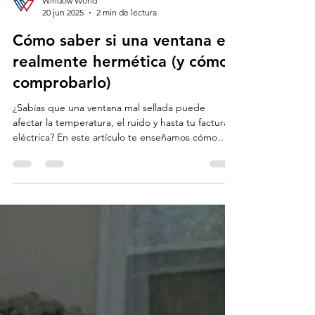
Window World
20 jun 2025
2 min de lectura
Cómo saber si una ventana es
realmente hermética (y cómo
comprobarlo)
¿Sabías que una ventana mal sellada puede
afectar la temperatura, el ruido y hasta tu factura
eléctrica? En este artículo te enseñamos cómo
detectar si una ventana es hermética con pruebas
simples que puedes hacer en casa. Mejora el
confort de tu hogar y evita filtraciones de aire o
humedad sin necesidad de herramientas
profesionales.