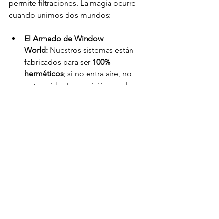
permite filtraciones. La magia ocurre 
cuando unimos dos mundos:
El Armado de Window 
World:
 Nuestros sistemas están 
fabricados para ser 
100% 
herméticos
; si no entra aire, no 
entra ruido. La precisión en el 
armado evita que el sonido se 
"filtre" por los bordes.
La Calidad de Vetriko:
 Fabricamos 
el vidrio con la medida exacta para 
que encaje sin vibraciones, 
creando una unidad sellada que 
detiene el ruido en seco.